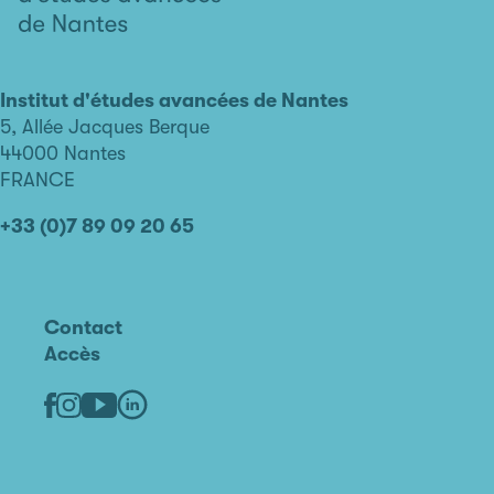
L'institut
d'études
avancées
Institut d'études avancées de Nantes
de
5, Allée Jacques Berque
Nantes
44000 Nantes
FRANCE
+33 (0)7 89 09 20 65
Contact
Accès
Linkedin
Youtube
Facebook
Instagram