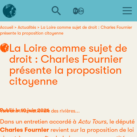
Aller
L'institut
au
Fr
En
d'études
contenu
avancées
principal
de
Accueil
Actualités
La Loire comme sujet de droit : Charles Fournier
Fil
présente la proposition citoyenne
Nantes
d'Ariane
La Loire comme sujet de
droit : Charles Fournier
présente la proposition
citoyenne
Publié le 10 juin 2026
Catégorie
Vers une internationale des rivières...
Dans un entretien accordé à
Actu Tours
, le député
Charles Fournier
revient sur la proposition de loi