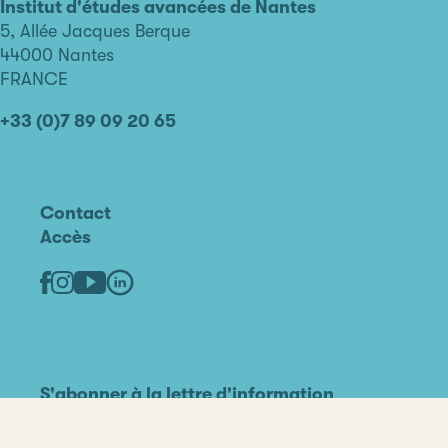
avancées
Institut d'études avancées de Nantes
de
5, Allée Jacques Berque
Nantes
44000 Nantes
FRANCE
+33 (0)7 89 09 20 65
Contact
Accès
Linkedin
Youtube
Facebook
Instagram
S'abonner à la lettre d'information
Partenaires
Mentions légales