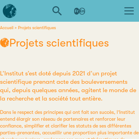
Aller
L'institut
au
Fr
En
d'études
contenu
avancées
principal
de
Accueil
Projets scientifiques
Fil
Nantes
Projets scientifiques
d'Ariane
L’Institut s’est doté depuis 2021 d’un projet
scientifique prenant acte des bouleversements
qui, depuis quelques années, agitent le monde de
la recherche et la société tout entière.
Dans le respect des principes qui ont fait son succès, l’Institut
entend élargir son réseau de partenaires et renforcer leur
confiance, simplifier et clarifier les statuts de ses différentes
parties-prenantes, accueillir une proportion plus importante de