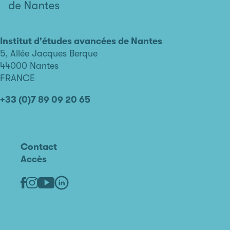
L'institut
d'études
avancées
Institut d'études avancées de Nantes
de
5, Allée Jacques Berque
Nantes
44000 Nantes
FRANCE
+33 (0)7 89 09 20 65
Contact
Accès
Linkedin
Youtube
Facebook
Instagram