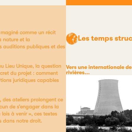
 Imaginé comme un récit
Les temps struc
la nature et la
s auditions publiques et des
au Lieu Unique, la question
Catégorie
Vers une internationale de
rivières...
cret du projet : comment
itions juridiques capables
 des ateliers prolongent ce
cun de s’engager dans la
lois à venir », ces textes
s dans notre droit.