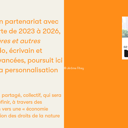
en partenariat avec
orte de 2023 à 2026,
ères et autres
o, écrivain et
vancées, poursuit ici
 la personnalisation
©
Jérôme Fihey
 partagé, collectif, qui sera
finir, à travers des
n vers une « économie
sion des droits de la nature