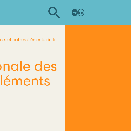
Fr
En
res et autres éléments de la
onale des
 éléments