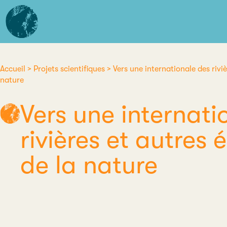
Aller
L'institut
au
d'études
contenu
avancées
principal
de
Nantes
Accueil
Projets scientifiques
Vers une internationale des riviè
Fil
nature
d'Ariane
Vers une internati
rivières et autres
de la nature