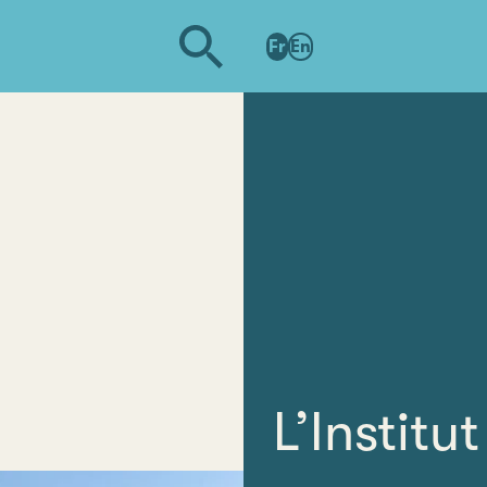
Fr
En
L’Instit