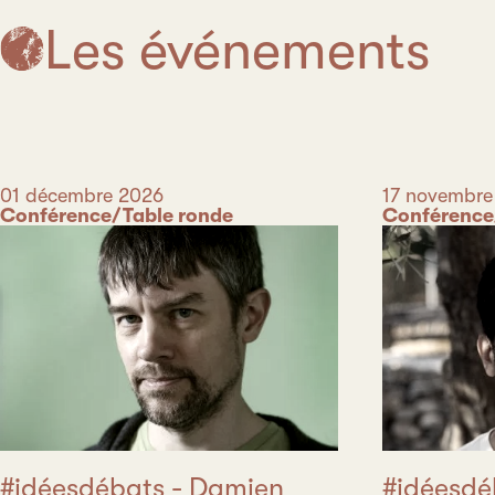
Les événements
Date
01 décembre 2026
Date
17 novembre
Catégorie
Conférence/Table ronde
Catégorie
Conférence
#idéesdébats - Damien
#idéesdé