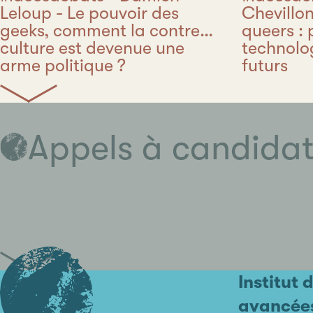
Leloup - Le pouvoir des
Chevillon
geeks, comment la contre-
queers : 
culture est devenue une
technolo
arme politique ?
futurs
Appels à candida
Institut 
avancée