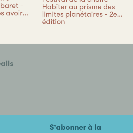
baret -
Habiter au prisme des
es avoir
limites planétaires - 2e
édition
calls
S'abonner à la