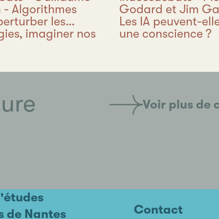
 - Algorithmes
Godard et Jim Ga
perturber les
Les IA peuvent-ell
gies, imaginer nos
une conscience ?
ture
Voir plus de 
d'études
Contact
s de Nantes