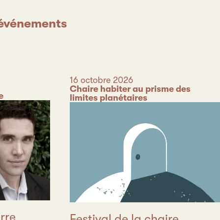
s événements
Date
16 octobre 2026
Catégorie
Chaire habiter au prisme des
e
limites planétaires
rre
Festival de la chaire