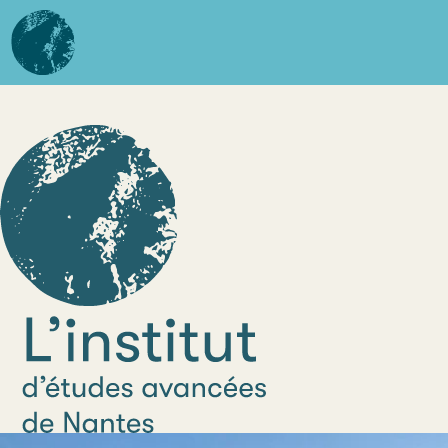
Aller
L'institut
au
d'études
contenu
avancées
principal
de
Nantes
L'institut
d'Études
Avancées
de Nantes