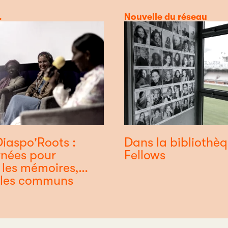
.
Catégorie
Nouvelle du réseau
Diaspo'Roots :
Dans la bibliothè
rnées pour
Fellows
 les mémoires,
 les communs