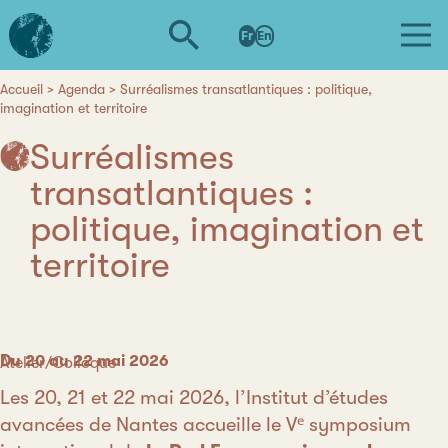
Aller
L'institut
au
Fr
En
d'études
contenu
avancées
principal
de
Accueil
Agenda
Surréalismes transatlantiques : politique,
Fil
imagination et territoire
Nantes
d'Ariane
Surréalismes
transatlantiques :
politique, imagination et
territoire
Date
Du 20 au 22 mai 2026
Catégorie
Atelier/Colloque
Les 20, 21 et 22 mai 2026, l’Institut d’études
avancées de Nantes accueille le Vᵉ symposium