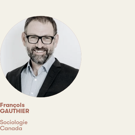
François
GAUTHIER
Discipline
Sociologie
Pays
Canada
Type