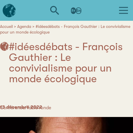
Aller
L'institut
au
Fr
En
d'études
contenu
avancées
principal
de
Accueil
Agenda
#idéesdébats - François Gauthier : Le convivialisme
Fil
pour un monde écologique
Nantes
d'Ariane
#idéesdébats - François
Gauthier : Le
convivialisme pour un
monde écologique
Date
13 décembre 2022
Catégorie
Conférence/Table ronde