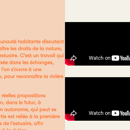
mmunauté habitante discutant
ître les droits de la nature,
estuaire. C’est un travail qui
lisée dans les échanges,
l’on s’ouvre à une
 pour reconnaître la rivière
e réelles propositions
, dans le futur, à
ilm autonome, qui peut se
tie est reliée à la première
s de l’estuaire, afin