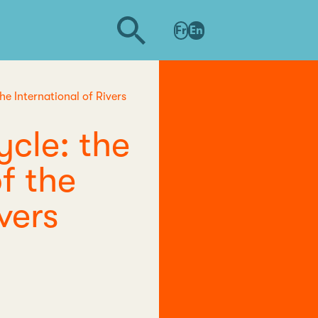
Fr
En
he International of Rivers
ycle: the
f the
vers