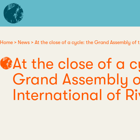
Skip
L'institut
to
d'études
main
avancées
content
de
Nantes
Home
News
At the close of a cycle: the Grand Assembly of t
Breadcrumb
At the close of a c
Grand Assembly o
International of Ri