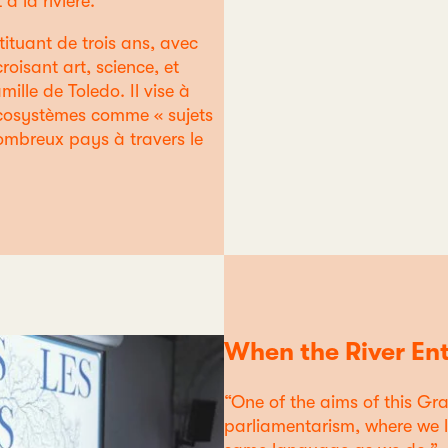
à la rivière.
tituant de trois ans, avec
oisant art, science, et
mille de Toledo. Il vise à
 écosystèmes comme « sujets
nombreux pays à travers le
When the River En
“One of the aims of this Gra
parliamentarism, where we le