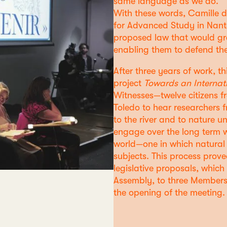
same language as we do.”
With these words, Camille d
for Advanced Study in Nant
proposed law that would gran
enabling them to defend the
After three years of work, th
project
Towards an Internati
Witnesses—twelve citizens 
Toledo to hear researchers f
to the river and to nature 
engage over the long term w
world—one in which natural e
subjects. This process prove
legislative proposals, which
Assembly, to three Members 
the opening of the meeting.