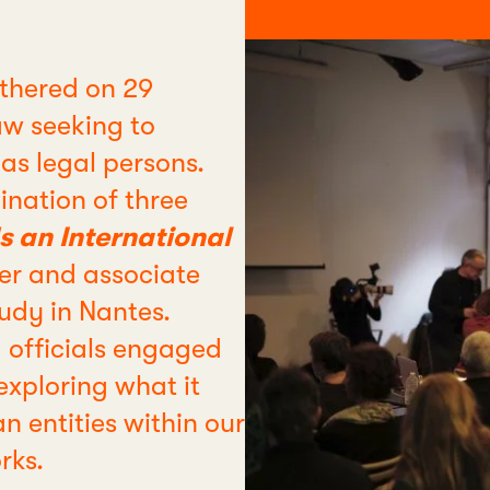
thered on 29
w seeking to
 as legal persons.
nation of three
 an International
ter and associate
udy in Nantes.
d officials engaged
exploring what it
entities within our
rks.