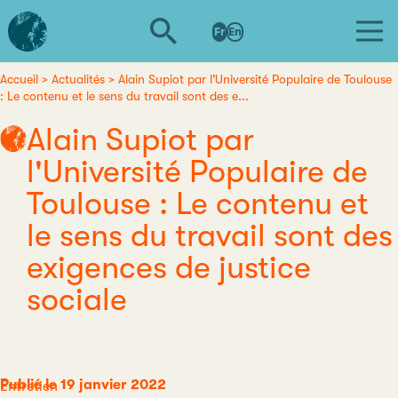
Aller
L'institut
au
Fr
En
d'études
contenu
avancées
principal
de
Accueil
Actualités
Alain Supiot par l'Université Populaire de Toulouse
Fil
: Le contenu et le sens du travail sont des e...
Nantes
d'Ariane
Alain Supiot par
l'Université Populaire de
Toulouse : Le contenu et
le sens du travail sont des
exigences de justice
sociale
Publié le 19 janvier 2022
Catégorie
Entretien