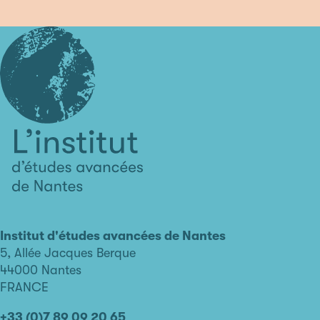
L'institut
d'études
avancées
Institut d'études avancées de Nantes
de
5, Allée Jacques Berque
Nantes
44000 Nantes
FRANCE
+33 (0)7 89 09 20 65