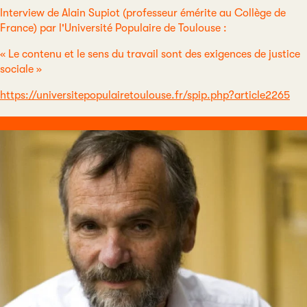
Interview de Alain Supiot (professeur émérite au Collège de
France) par l'Université Populaire de Toulouse :
« Le contenu et le sens du travail sont des exigences de justice
sociale »
https://universitepopulairetoulouse.fr/spip.php?article2265