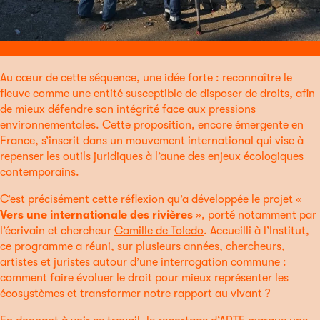
Au cœur de cette séquence, une idée forte : reconnaître le
fleuve comme une entité susceptible de disposer de droits, afin
de mieux défendre son intégrité face aux pressions
environnementales. Cette proposition, encore émergente en
France, s’inscrit dans un mouvement international qui vise à
repenser les outils juridiques à l’aune des enjeux écologiques
contemporains.
C’est précisément cette réflexion qu’a développée le projet «
Vers une internationale des rivières
», porté notamment par
l’écrivain et chercheur
Camille de Toledo
. Accueilli à l’Institut,
ce programme a réuni, sur plusieurs années, chercheurs,
artistes et juristes autour d’une interrogation commune :
comment faire évoluer le droit pour mieux représenter les
écosystèmes et transformer notre rapport au vivant ?