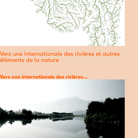
Vers une internationale des rivières et autres
éléments de la nature
Catégorie
Vers une internationale des rivières...