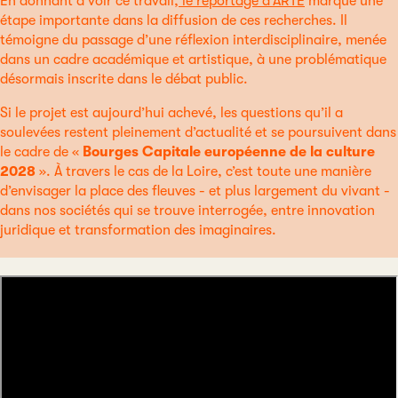
En donnant à voir ce travail,
le reportage d’ARTE
marque une
étape importante dans la diffusion de ces recherches. Il
témoigne du passage d’une réflexion interdisciplinaire, menée
dans un cadre académique et artistique, à une problématique
désormais inscrite dans le débat public.
Si le projet est aujourd’hui achevé, les questions qu’il a
soulevées restent pleinement d’actualité et se poursuivent dans
le cadre de «
Bourges Capitale européenne de la culture
2028
». À travers le cas de la Loire, c’est toute une manière
d’envisager la place des fleuves - et plus largement du vivant -
dans nos sociétés qui se trouve interrogée, entre innovation
juridique et transformation des imaginaires.