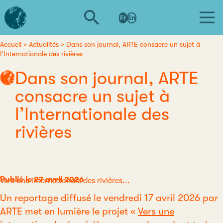
Aller
L'institut
au
Fr
En
d'études
contenu
avancées
principal
de
Accueil
Actualités
Dans son journal, ARTE consacre un sujet à
Fil
l’Internationale des rivières
Nantes
d'Ariane
Dans son journal, ARTE
consacre un sujet à
l’Internationale des
rivières
Publié le 27 avril 2026
Catégorie
Vers une internationale des rivières...
Un reportage diffusé le vendredi 17 avril 2026 par
ARTE met en lumière le projet «
Vers une