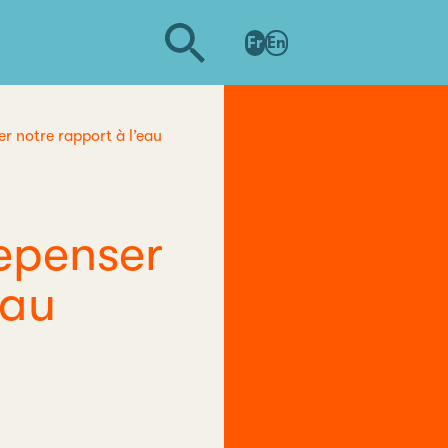
Fr
En
r notre rapport à l’eau
epenser
eau