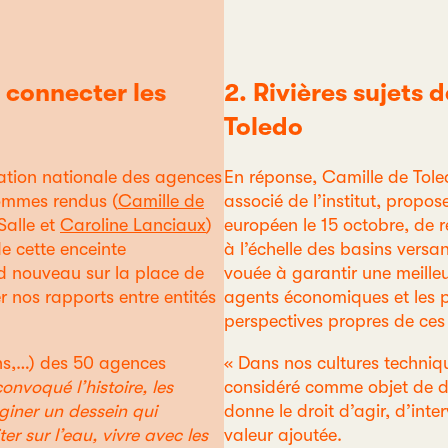
, connecter les
2. Rivières sujets 
Toledo
ation nationale des agences
En réponse, Camille de Toled
sommes rendus (
Camille de
associé de l’institut, propo
Salle et
Caroline Lanciaux
)
européen le 15 octobre, de re
e cette enceinte
à l’échelle des basins vers
rd nouveau sur la place de
vouée à garantir une meill
r nos rapports entre entités
agents économiques et les po
perspectives propres de ces
iens,…) des 50 agences
« Dans nos cultures techni
convoqué l’histoire, les
considéré comme objet de dro
aginer un dessein qui
donne le droit d’agir, d’inte
r sur l’eau, vivre avec les
valeur ajoutée.