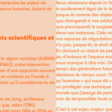
omprendre les enjeux de
Nous observons depuis la fin
résence humaine. Autant de
le soulèvement légal de la t
jusque-là comme des objets,
que changerait à nos arbitr
que provoquerait le surgisse
dans nos instances. Cela no
ts scientifiques et
nos espaces de négociations 
n’a pas, jusque-là, le droit 
En donnant un statut de pers
jeu d’acteurs et l’espace so
e la région nantaise (AURAN)
nous manque à dire vrai. On 
FNAU), notre intervention
temps des générations futur
ciper d’une approche souvent
décisions du temps court. O
un contexte où l’accès à
qu’humaine » qui nous dit «
lors qu’il conditionne la vie
va privilégier une technique
monde que j’essaye de pense
voix de temporalités toute a
en de Jong, professeur
 que, selon l'ONU,
C’est à cet enjeu majeur que
oublé entre 1964 et 2014 en