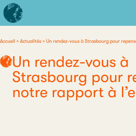
Aller
L'institut
au
d'études
contenu
avancées
principal
de
Nantes
Accueil
Actualités
Un rendez-vous à Strasbourg pour repense
Fil
Un rendez-vous à
d'Ariane
Strasbourg pour r
notre rapport à l’