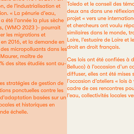
Toledo et le conseil des té
 de l'industrialisation et
deux ans dans une réflexion 
on. « La pénurie d’eau,
projet « vers une internati
a été l’année la plus sèche
et chercheurs ont voulu rép
es, (WMO 2023 )- pourrait
similaires dans le monde, tr
er les migrations et
Loire, l’estuaire de Loire et
e en 2016, et la demande en
droit en droit français.
e des micropolluants dans les
c Maurer, maître de
Ces lois ont été confiées à
 des sites étudiés sont au-
Belluco) à l’occasion d’un c
diffuser, elles ont été mise
l’occasion d’ateliers « lois 
s stratégies de gestion de
cadre de ces rencontres po
tions ponctuelles contre les
l’eau, collectivités locales 
s d'adaptation basées sur un
cales et historiques en
nde échelle.