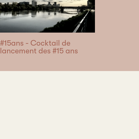
#15ans - Cocktail de
lancement des #15 ans
Institut 
avancée
5, Allée 
44000 Na
FRANCE