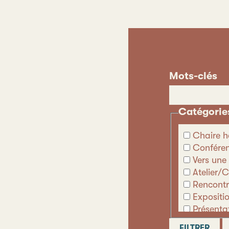
Mots-clés
Catégorie
Chaire h
Conféren
Vers une 
Atelier/
Rencontr
Expositi
Présenta
Autre