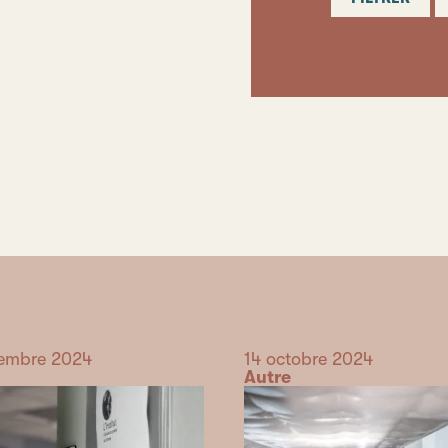
cembre 2024
Date
14 octobre 2024
Catégorie
Autre