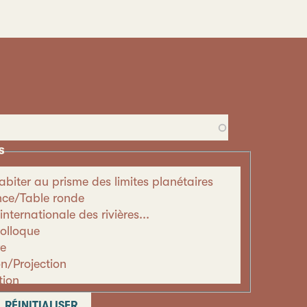
s
abiter au prisme des limites planétaires
ce/Table ronde
internationale des rivières...
Colloque
e
on/Projection
tion