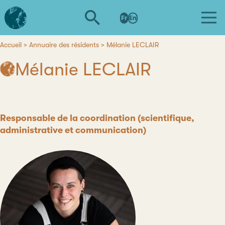
Aller
L'institut
au
Fr
En
d'études
contenu
avancées
principal
de
Accueil
Annuaire des résidents
Mélanie LECLAIR
Fil
Nantes
Mélanie LECLAIR
d'Ariane
Poste
Responsable de la coordination (scientifique,
administrative et communication)