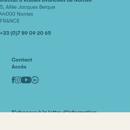
de
5, Allée Jacques Berque
Nantes
44000 Nantes
FRANCE
+33 (0)7 89 09 20 65
Contact
Accès
Linkedin
Youtube
Facebook
Instagram
S'abonner à la lettre d'information
Partenaires
Mentions légales