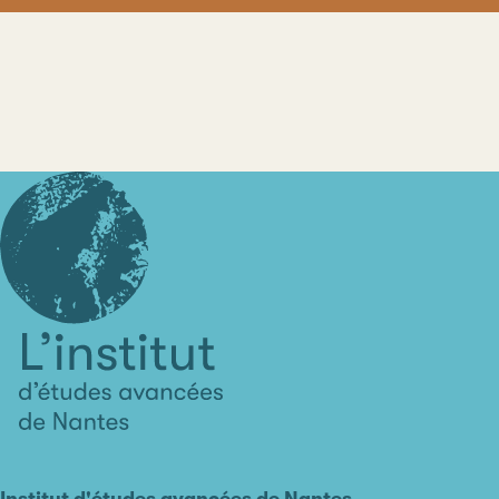
L'institut
d'études
avancées
Institut d'études avancées de Nantes