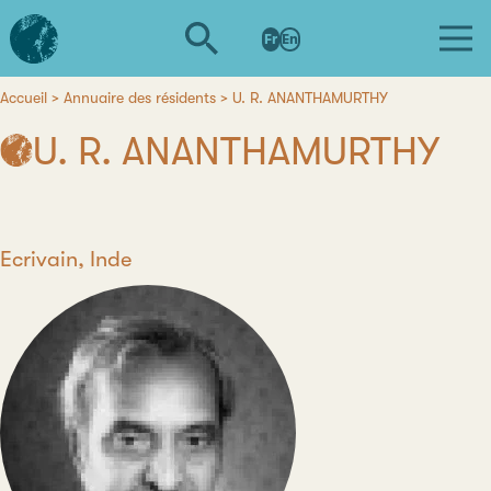
Aller
L'institut
au
Fr
En
d'études
contenu
avancées
principal
de
Accueil
Annuaire des résidents
U. R. ANANTHAMURTHY
Fil
Nantes
U. R. ANANTHAMURTHY
d'Ariane
Poste
Ecrivain, Inde