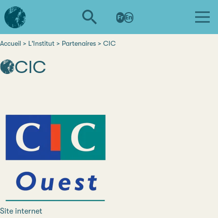
Aller
L'institut
au
Fr
En
d'études
contenu
avancées
principal
de
Accueil
L'Institut
Partenaires
CIC
Fil
Nantes
CIC
d'Ariane
Site internet