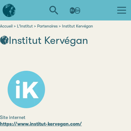
Aller
L'institut
au
Fr
En
d'études
contenu
avancées
principal
de
Accueil
L'Institut
Partenaires
Institut Kervégan
Fil
Nantes
Institut Kervégan
d'Ariane
Site internet
https://www.institut-kervegan.com/