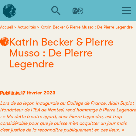
Aller
L'institut
au
Fr
En
d'études
contenu
avancées
principal
de
Accueil
Actualités
Katrin Becker & Pierre Musso : De Pierre Legendre
Fil
Nantes
Katrin Becker & Pierre
d'Ariane
Musso : De Pierre
Legendre
Publié le 17 février 2023
Catégorie
Publication
Lors de sa leçon inaugurale au Collège de France, Alain Supiot
(fondateur de l'IEA de Nantes) rend hommage à Pierre Legendre
: « Ma dette à votre égard, cher Pierre Legendre, est trop
considérable pour que je puisse m’en acquitter un jour mais
c’est justice de la reconnaître publiquement en ces lieux. »