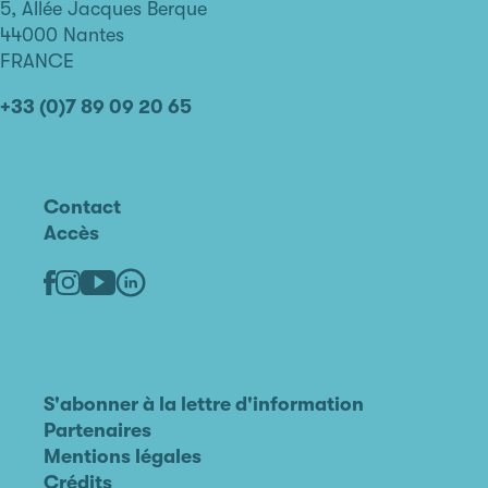
de
5, Allée Jacques Berque
Nantes
44000 Nantes
FRANCE
+33 (0)7 89 09 20 65
Contact
Accès
Linkedin
Youtube
Facebook
Instagram
S'abonner à la lettre d'information
Partenaires
Mentions légales
Crédits