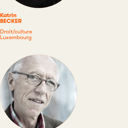
Katrin
BECKER
Discipline
Droit/culture
Pays
Luxembourg
Type