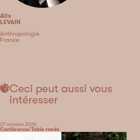
Alix
LEVAIN
Discipline
Anthropologie
Pays
France
Type
Ceci peut aussi vous
intéresser
Date
27 octobre 2026
Catégorie
Conférence/Table ronde