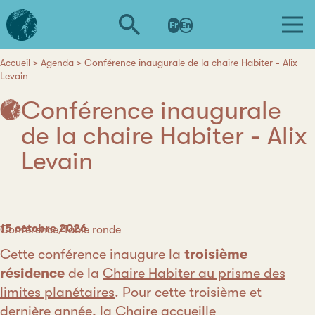
Aller
L'institut
au
Fr
En
d'études
contenu
avancées
principal
de
Accueil
Agenda
Conférence inaugurale de la chaire Habiter - Alix
Fil
Levain
Nantes
d'Ariane
Conférence inaugurale
de la chaire Habiter - Alix
Levain
Date
15 octobre 2026
Catégorie
Conférence/Table ronde
Cette conférence inaugure la
troisième
résidence
de la
Chaire Habiter au prisme des
limites planétaires
. Pour cette troisième et
dernière année, la Chaire accueille