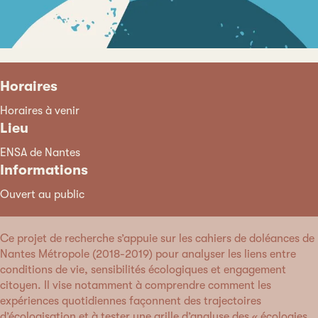
Horaires
Horaires à venir
Lieu
ENSA de Nantes
Informations
Ouvert au public
Ce projet de recherche s’appuie sur les cahiers de doléances de
Nantes Métropole (2018-2019) pour analyser les liens entre
conditions de vie, sensibilités écologiques et engagement
citoyen. Il vise notamment à comprendre comment les
expériences quotidiennes façonnent des trajectoires
d’écologisation et à tester une grille d’analyse des « écologies