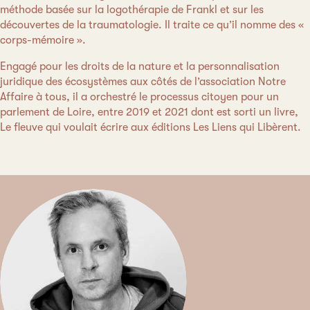
méthode basée sur la logothérapie de Frankl et sur les
découvertes de la traumatologie. Il traite ce qu’il nomme des «
corps-mémoire ».
Engagé pour les droits de la nature et la personnalisation
juridique des écosystèmes aux côtés de l’association Notre
Affaire à tous, il a orchestré le processus citoyen pour un
parlement de Loire, entre 2019 et 2021 dont est sorti un livre,
Le fleuve qui voulait écrire aux éditions Les Liens qui Libèrent.