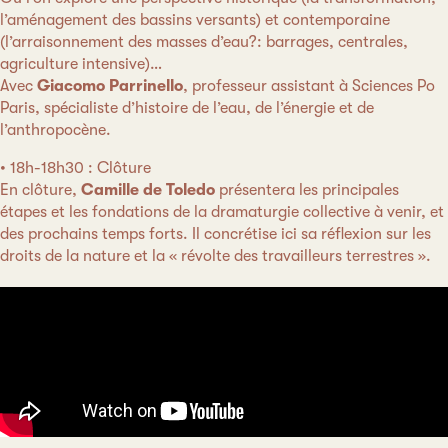
l’aménagement des bassins versants) et contemporaine
(l’arraisonnement des masses d’eau?: barrages, centrales,
agriculture intensive)…
Avec
Giacomo Parrinello
, professeur assistant à Sciences Po
Paris, spécialiste d’histoire de l’eau, de l’énergie et de
l’anthropocène.
• 18h-18h30 : Clôture
En clôture,
Camille de Toledo
présentera les principales
étapes et les fondations de la dramaturgie collective à venir, et
des prochains temps forts. Il concrétise ici sa réflexion sur les
droits de la nature et la « révolte des travailleurs terrestres ».