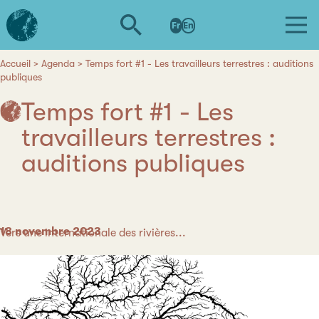
Aller
L'institut
au
Fr
En
d'études
contenu
avancées
principal
de
Accueil
Agenda
Temps fort #1 - Les travailleurs terrestres : auditions
Fil
publiques
Nantes
d'Ariane
Temps fort #1 - Les
travailleurs terrestres :
auditions publiques
Date
18 novembre 2023
Catégorie
Vers une internationale des rivières...