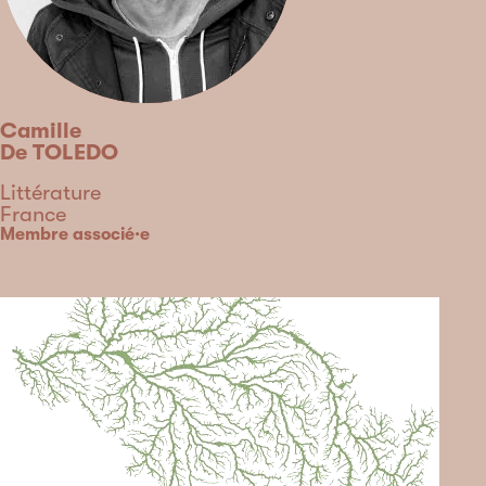
Camille
De TOLEDO
Discipline
Littérature
Pays
France
Type
Membre associé·e