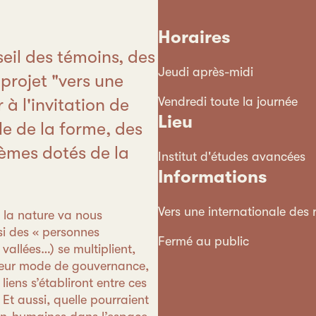
Horaires
eil des témoins, des
Jeudi après-midi
projet "vers une
 à l'invitation de
Vendredi toute la journée
Lieu
e de la forme, des
tèmes dotés de la
Institut d'études avancées
Informations
Vers une internationale des r
 la nature va nous
si des « personnes
Fermé au public
, vallées…) se multiplient,
 leur mode de gouvernance,
iens s’établiront entre ces
? Et aussi, quelle pourraient