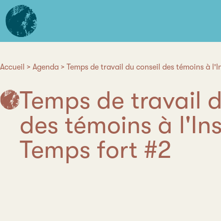
Aller
L'institut
au
d'études
contenu
avancées
principal
de
Nantes
Accueil
Agenda
Temps de travail du conseil des témoins à l'I
Fil
Temps de travail d
d'Ariane
des témoins à l'Ins
Temps fort #2