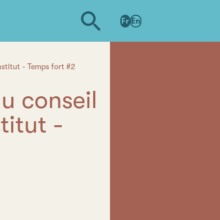
Fr
En
nstitut - Temps fort #2
u conseil
titut -