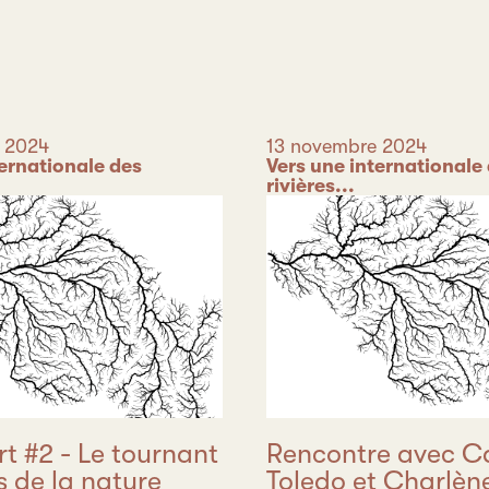
Date
 2024
13 novembre 2024
ternationale des
Catégorie
Vers une internationale
rivières...
t #2 - Le tournant
Rencontre avec Ca
s de la nature
Toledo et Charlèn