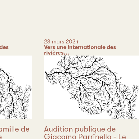
Date
23 mars 2024
 des
Catégorie
Vers une internationale des
rivières...
mille de
Audition publique de
e
Giacomo Parrinello - Le