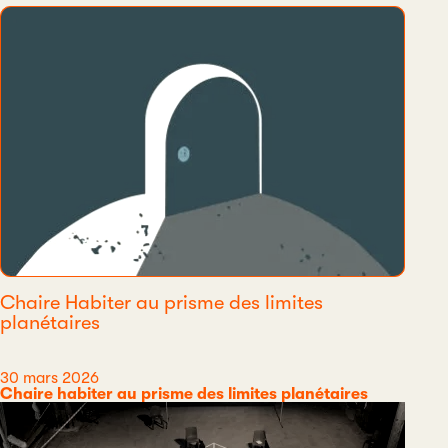
Chaire Habiter au prisme des limites
planétaires
Date
30 mars 2026
Catégorie
Chaire habiter au prisme des limites planétaires