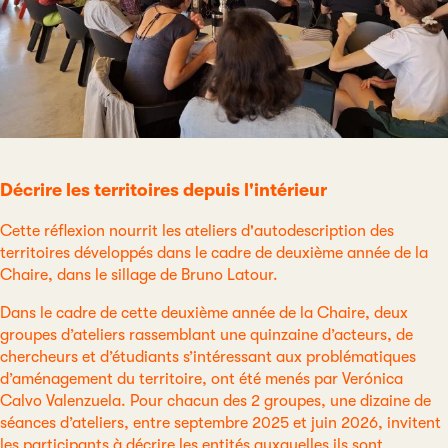
Décrire les territoires depuis l'intérieur
Cette réflexion nourrit les ateliers d'autodescription des
territoires développés dans le cadre de deuxième année de la
Chaire, dans le sillage de Bruno Latour.
Dans le cadre de cette deuxième année de la Chaire, deux
groupes d’ateliers rassemblant une quinzaine d’acteurs, de
chercheurs et d’étudiants s’intéressant aux problématiques
d’aménagement du territoire, ont été menés par Verónica
Calvo Valenzuela. Pour chacun des 2 groupes, une dizaine de
séances d’ateliers, entre septembre 2025 et juin 2026, invitent
les participants à décrire les entités auxquelles ils sont