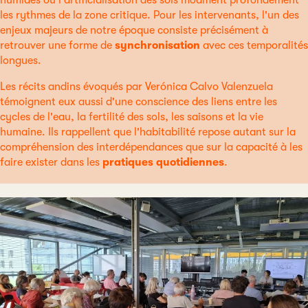
les rythmes de la zone critique. Pour les intervenants, l'un des
enjeux majeurs de notre époque consiste précisément à
retrouver une forme de
synchronisation
avec ces temporalités
longues.
Les récits andins évoqués par Verónica Calvo Valenzuela
témoignent eux aussi d'une conscience des liens entre les
cycles de l'eau, la fertilité des sols, les saisons et la vie
humaine. Ils rappellent que l'habitabilité repose autant sur la
compréhension des interdépendances que sur la capacité à les
faire exister dans les
pratiques quotidiennes
.