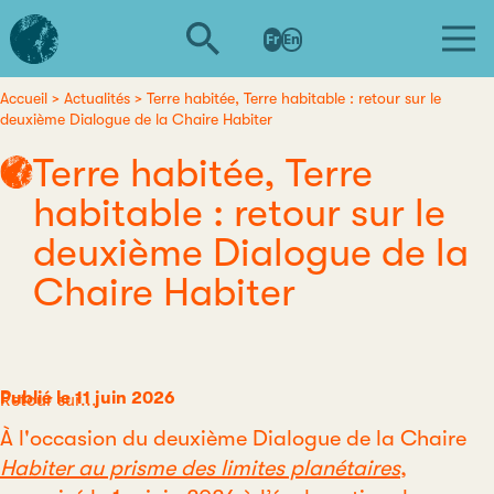
Aller
L'institut
au
Fr
En
d'études
contenu
avancées
principal
de
Accueil
Actualités
Terre habitée, Terre habitable : retour sur le
Fil
deuxième Dialogue de la Chaire Habiter
Nantes
d'Ariane
Terre habitée, Terre
habitable : retour sur le
deuxième Dialogue de la
Chaire Habiter
Publié le 11 juin 2026
Catégorie
Retour sur...
À l'occasion du deuxième Dialogue de la Chaire
Habiter au prisme des limites planétaires
,