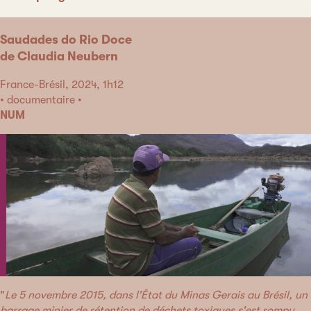
Saudades do Rio Doce
de Claudia Neubern
France-Brésil, 2024, 1h12
• documentaire •
NUM
"
Le 5 novembre 2015, dans l'État du Minas Gerais au Brésil, un
barrage minier de rétention de déchets toxiques s'est rompu.