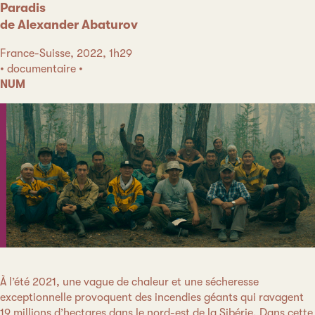
Paradis
de Alexander Abaturov
France-Suisse, 2022, 1h29
• documentaire •
NUM
À l’été 2021, une vague de chaleur et une sécheresse
exceptionnelle provoquent des incendies géants qui ravagent
19 millions d’hectares dans le nord-est de la Sibérie. Dans cette