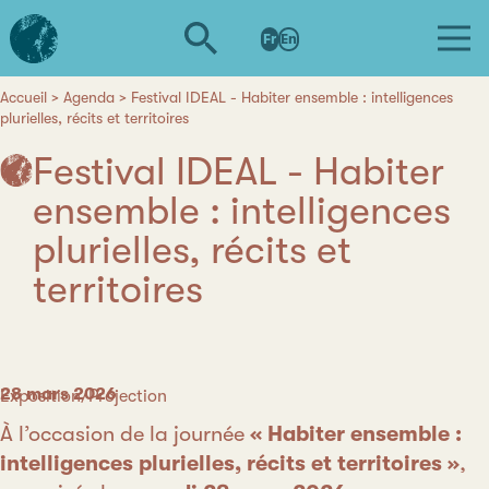
Aller
L'institut
au
Fr
En
d'études
contenu
avancées
principal
de
Accueil
Agenda
Festival IDEAL - Habiter ensemble : intelligences
Fil
plurielles, récits et territoires
Nantes
d'Ariane
Festival IDEAL - Habiter
ensemble : intelligences
plurielles, récits et
territoires
Date
28 mars 2026
Catégorie
Exposition/Projection
À l’occasion de la journée
« Habiter ensemble :
intelligences plurielles, récits et territoires »
,