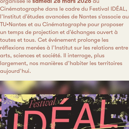
organisée le
samedi 28 mars 2026
au
Cinématographe dans le cadre du Festival IDÉAL,
l’Institut d’études avancées de Nantes s’associe au
TU•Nantes et au Cinématographe pour proposer
un temps de projection et d’échanges ouvert à
toutes et tous. Cet événement prolonge les
réflexions menées à l’Institut sur les relations entre
arts, sciences et société. Il interroge, plus
largement, nos manières d’habiter les territoires
aujourd’hui.