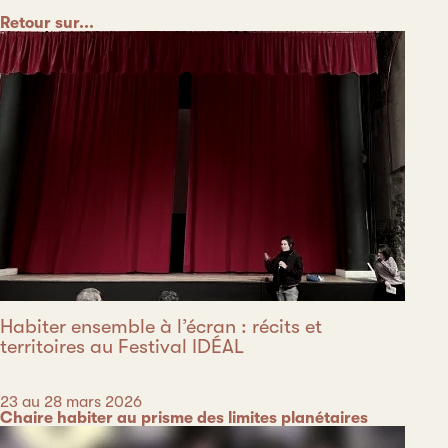
Catégorie
Retour sur...
Habiter ensemble à l’écran : récits et
territoires au Festival IDÉAL
Date
23 au 28 mars 2026
Catégorie
Chaire habiter au prisme des limites planétaires