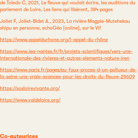
de Toledo C, 2021, Le fleuve qui voulait écrire, les auditions du
parlement de Loire, Les liens qui libèrent, 384 pages
Joliet F, Joliet-Bidet A., 2023, La rivière Magpie-Mutehekau
shipu en personne, echoGéo [online], sur le Vif
https://www.appeldurhone.org/l-appel-du-rhône
https://www.iea-nantes.fr/fr/projets-scientifiques/vers-une-
internationale-des-rivieres-et-autres-elements-nature-iren
https://www.paris.fr/pages/au-faux-proces-d-un-pollueur-de-
la-seine-une-vraie-avancee-pour-les-droits-du-fleuve-29609
https://sosloirevivante.org/
https://www.valdeloire.org/
Co-auteurices