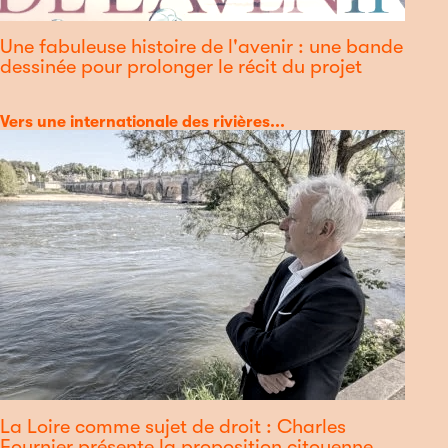
Une fabuleuse histoire de l'avenir : une bande
dessinée pour prolonger le récit du projet
Catégorie
Vers une internationale des rivières...
La Loire comme sujet de droit : Charles
Fournier présente la proposition citoyenne