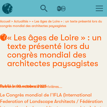
Aller
L'institut
au
Fr
En
d'études
contenu
avancées
principal
de
Accueil
Actualités
« Les âges de Loire » : un texte présenté lors du
Fil
congrès mondial des architectes paysagistes
Nantes
d'Ariane
« Les âges de Loire » : un
texte présenté lors du
congrès mondial des
architectes paysagistes
Publié le 03 octobre 2025
Catégorie
Vers une internationale des rivières...
Le Congrès mondial de l’IFLA (International
Federation of Landscape Architects / Fédération