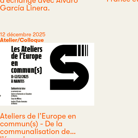
d’échange avec Álvaro
Type
García Linera.
Date
12 décembre 2025
Catégorie
Atelier/Colloque
Ateliers de l’Europe en
commun(s) - De la
communalisation de