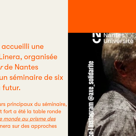
 accueilli une
Linera, organisée
r
de Nantes
’un séminaire de six
 futur.
rs principaux du séminaire,
fort a été la table ronde
le monde au prisme des
nera sur des approches