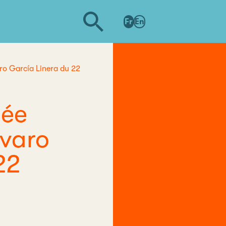
Fr
En
ro García Linera du 22
née
lvaro
22