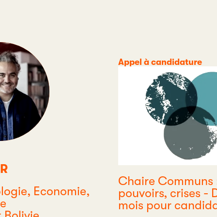
Catégorie
Appel à candidature
AR
Chaire Communs : 
e
logie, Economie,
pouvoirs, crises - 
ie
mois pour candida
 Bolivie