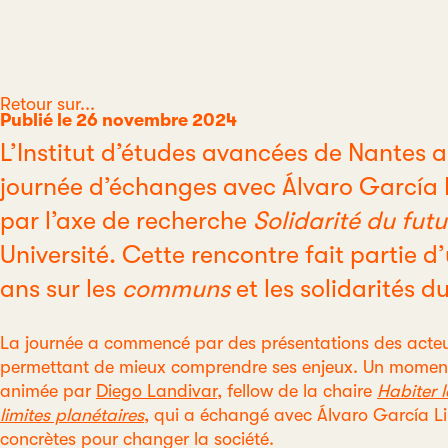
Catégorie
Retour sur...
Publié le 26 novembre 2024
L’Institut d’études avancées de Nantes a
journée d’échanges avec Álvaro García 
par l’axe de recherche
Solidarité du futu
Université. Cette rencontre fait partie d
ans sur les
communs
et les solidarités du
La journée a commencé par des présentations des acteu
permettant de mieux comprendre ses enjeux. Un moment 
animée par
Diego Landivar
, fellow de la chaire
Habiter 
limites planétaires
,
qui a échangé avec Álvaro García Li
concrètes pour changer la société.