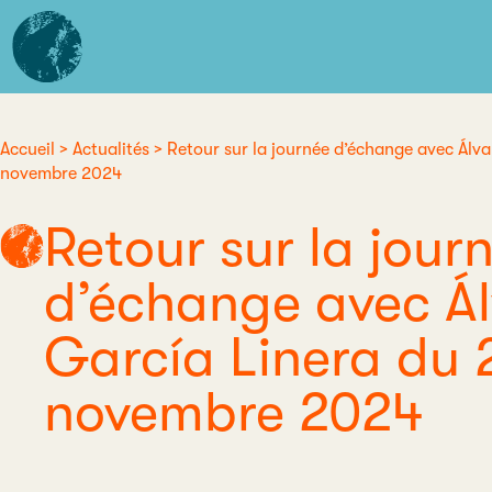
Aller
L'institut
au
d'études
contenu
avancées
principal
de
Nantes
Accueil
Actualités
Retour sur la journée d’échange avec Álva
Fil
novembre 2024
d'Ariane
Retour sur la jour
d’échange avec Á
García Linera du 
novembre 2024