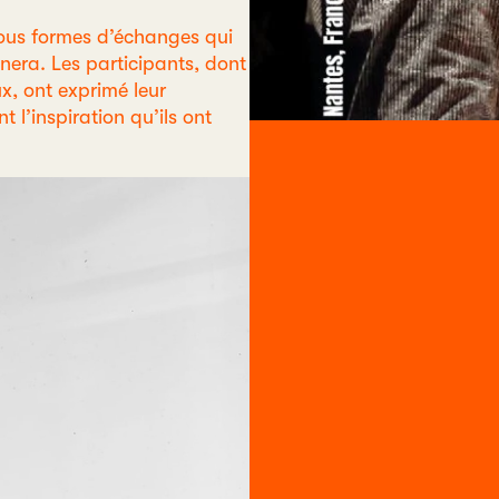
 sous formes d’échanges qui
nera. Les participants, dont
, ont exprimé leur
 l’inspiration qu’ils ont