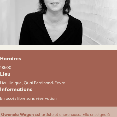
Horaires
18h00
Lieu
Lieu Unique, Quai Ferdinand-Favre
Informations
En accès libre sans réservation
Gwenola Wagon
est artiste et chercheuse. Elle enseigne à