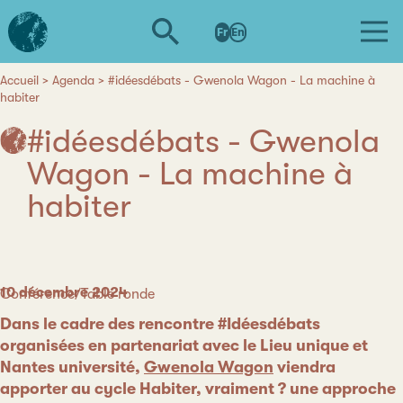
Aller
L'institut
au
Fr
En
d'études
contenu
avancées
principal
de
Accueil
Agenda
#idéesdébats - Gwenola Wagon - La machine à
Fil
habiter
Nantes
d'Ariane
#idéesdébats - Gwenola
Wagon - La machine à
habiter
Date
10 décembre 2024
Catégorie
Conférence/Table ronde
Dans le cadre des rencontre #Idéesdébats
organisées en partenariat avec le Lieu unique et
Nantes université,
Gwenola Wagon
viendra
apporter au cycle Habiter, vraiment ? une approche