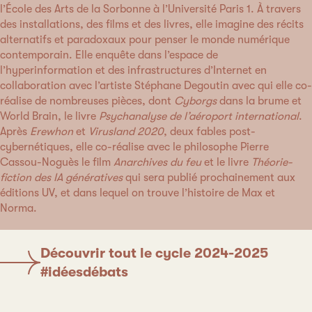
l’École des Arts de la Sorbonne à l’Université Paris 1. À travers
des installations, des films et des livres, elle imagine des récits
alternatifs et paradoxaux pour penser le monde numérique
contemporain. Elle enquête dans l’espace de
l’hyperinformation et des infrastructures d’Internet en
collaboration avec l’artiste Stéphane Degoutin avec qui elle co-
réalise de nombreuses pièces, dont
Cyborgs
dans la brume et
World Brain, le livre
Psychanalyse de l’aéroport international
.
Après
Erewhon
et
Virusland 2020
, deux fables post-
cybernétiques, elle co-réalise avec le philosophe Pierre
Cassou-Noguès le film
Anarchives du feu
et le livre
Théorie-
fiction des IA génératives
qui sera publié prochainement aux
éditions UV, et dans lequel on trouve l’histoire de Max et
Norma.
Découvrir tout le cycle 2024-2025
#idéesdébats