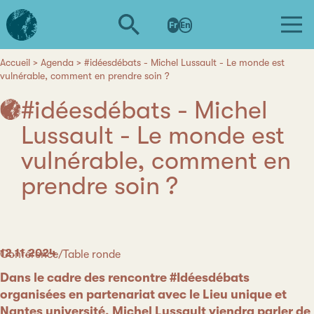
Aller
L'institut
au
Fr
En
d'études
contenu
avancées
principal
de
Accueil
Agenda
#idéesdébats - Michel Lussault - Le monde est
Fil
vulnérable, comment en prendre soin ?
Nantes
d'Ariane
#idéesdébats - Michel
Lussault - Le monde est
vulnérable, comment en
prendre soin ?
Date
12.11.2024
Catégorie
Conférence/Table ronde
Dans le cadre des rencontre #Idéesdébats
organisées en partenariat avec le Lieu unique et
Nantes université,
Michel Lussault
viendra parler de