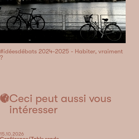
#idéesdébats 2024-2025 - Habiter, vraiment
?
Ceci peut aussi vous
intéresser
Date
15.10.2026