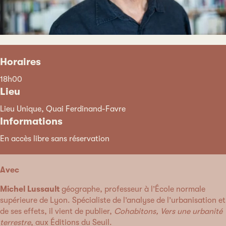
Horaires
18h00
Lieu
Lieu Unique, Quai Ferdinand-Favre
Informations
En accès libre sans réservation
Avec
Michel Lussault
géographe, professeur à l’École normale
supérieure de Lyon. Spécialiste de l’analyse de l’urbanisation et
de ses effets, il vient de publier,
Cohabitons, Vers une urbanité
terrestre
, aux Éditions du Seuil.