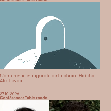
Catégorie
Conférence/Table ronde
Conférence inaugurale de la chaire Habiter -
Alix Levain
Date
27.10.2026
Catégorie
Conférence/Table ronde