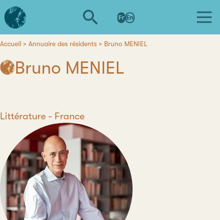
Aller
L'institut
au
Fr
En
d'études
contenu
avancées
principal
de
Accueil
Annuaire des résidents
Bruno MENIEL
Fil
Nantes
Bruno MENIEL
d'Ariane
Discipline
Littérature
Pays
France