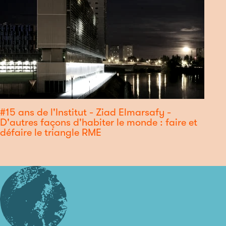
#15 ans de l'Institut - Ziad Elmarsafy -
D'autres façons d'habiter le monde : faire et
défaire le triangle RME