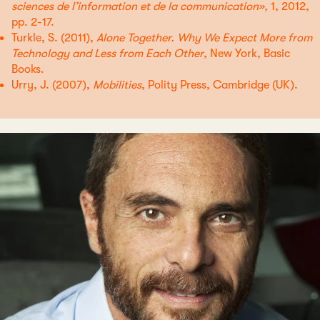
sciences de l’information et de la communication»,
1, 2012,
pp. 2-17.
Turkle, S. (2011),
Alone Together. Why We Expect More from
Technology and Less from Each Other
, New York, Basic
Books.
Urry, J. (2007),
Mobilities
, Polity Press, Cambridge (UK).