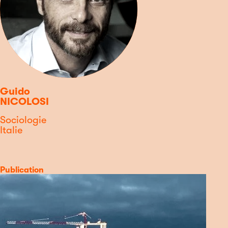
Guido
NICOLOSI
Discipline
Sociologie
Pays
Italie
Type
Catégorie
Publication