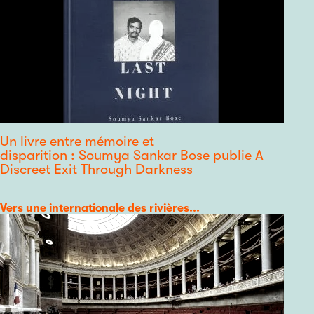
Un livre entre mémoire et
disparition : Soumya Sankar Bose publie A
Discreet Exit Through Darkness
Catégorie
Vers une internationale des rivières...