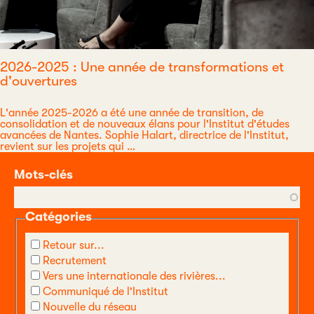
2026-2025 : Une année de transformations et
d'ouvertures
L'année 2025-2026 a été une année de transition, de
consolidation et de nouveaux élans pour l'Institut d'études
avancées de Nantes. Sophie Halart, directrice de l'Institut,
revient sur les projets qui …
Mots-clés
Catégories
Retour sur...
Recrutement
Vers une internationale des rivières...
Communiqué de l'Institut
Nouvelle du réseau