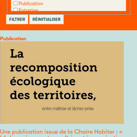
Publication
Entretien
Appel à candidature
Autre
Catégorie
Publication
Une publication issue de la Chaire Habiter : «